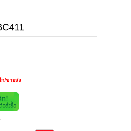
 RBC411
ีก/ขายส่ง
า