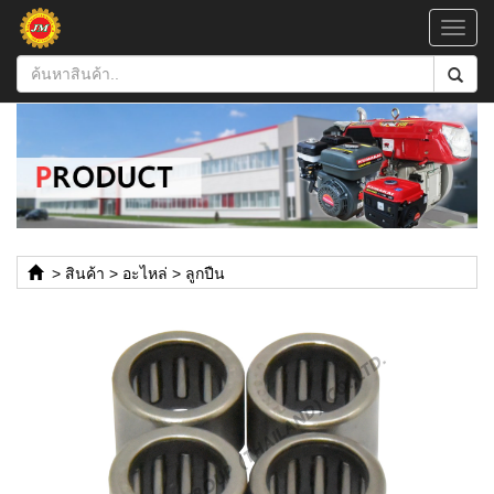
Toggl
navig
>
สินค้า
>
อะไหล่
>
ลูกปืน