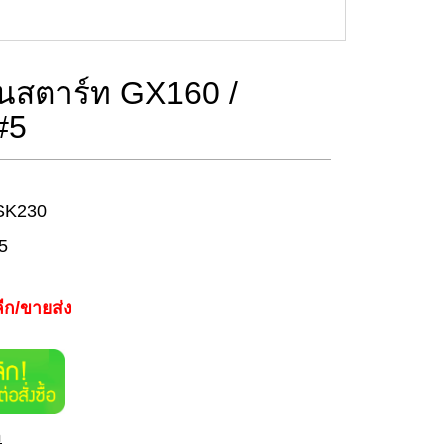
นสตาร์ท GX160 /
#5
 SK230
5
ีก/ขายส่ง
า