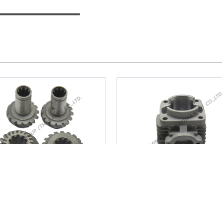
เฟืองเกียร์คู่ UT31
เสื้อสูบ NB411