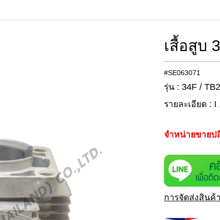
เสื้อสูบ
#SE063071
รุ่น : 34F / TB
รายละเอียด : I
จำหน่ายขายปล
การจัดส่งสินค้