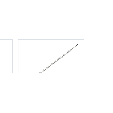
เพลาใน 154*8*9T หัวผ่า