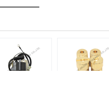
คอยล์ CDI UT31
นมหนู TD40