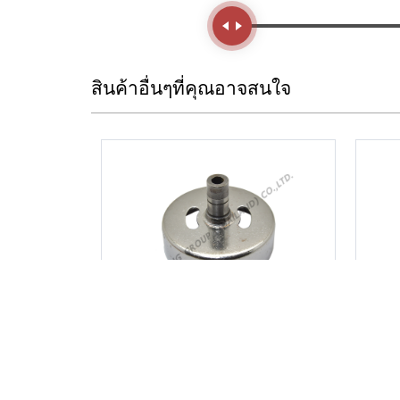
Handle
สินค้าอื่นๆที่คุณอาจสนใจ
ถ้วยครัช GX35 /
TRPX35 / RBC411 /
CG328