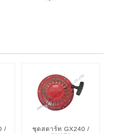
0 /
ชุดสตาร์ท GX240 /