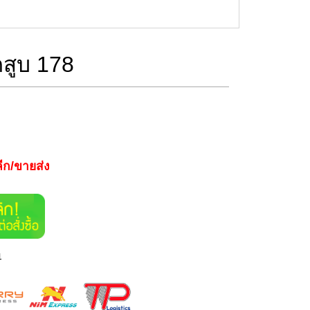
สูบ 178
ีก/ขายส่ง
า