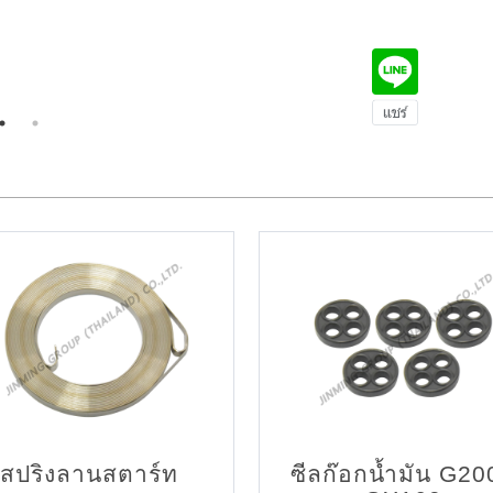
สปริงลานสตาร์ท
ซีลก๊อกน้ำมัน G20