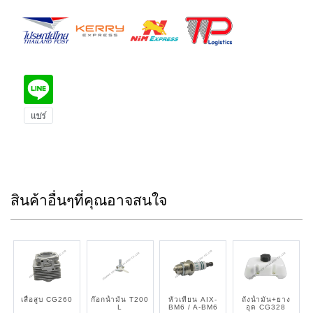
สินค้าอื่นๆที่คุณอาจสนใจ
เสื้อสูบ CG260
ก๊อกน้ำมัน T200
หัวเทียน AIX-
ถังน้ำมัน+ยาง
L
BM6 / A-BM6
อุด CG328