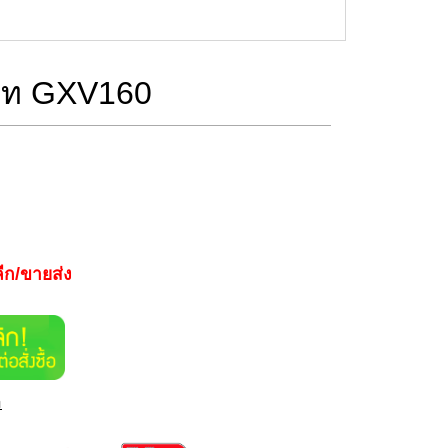
ร์ท GXV160
ีก/ขายส่ง
า