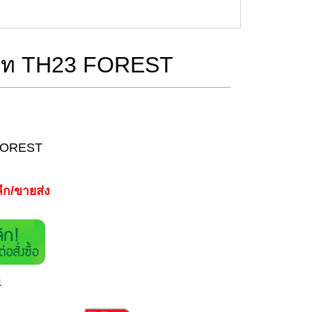
ร์ท TH23 FOREST
 FOREST
ีก/ขายส่ง
า