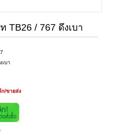
์ท TB26 / 767 ดึงเบา
67
ึงเบา
ีก/ขายส่ง
า