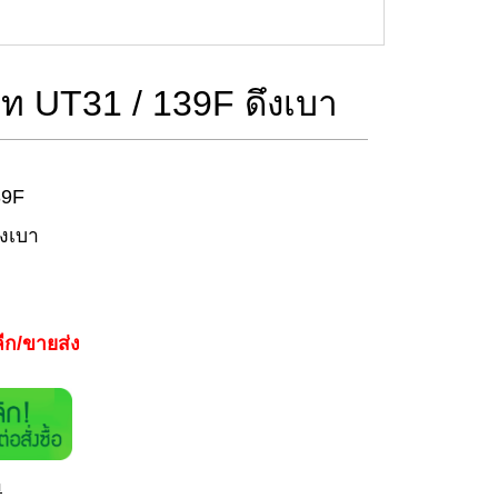
์ท UT31 / 139F ดึงเบา
39F
ึงเบา
ีก/ขายส่ง
า