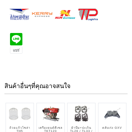
สินค้าอื่นๆที่คุณอาจสนใจ
ถ้วยแก้วโซล่า
เครื่องยนต์ดีเซล
ผ้าปั๊ม+ปะเก็น
ตลับเร่ง GXV
TH5
TKT120
TL26 / TL33 /