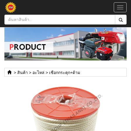
Toggl
navig
>
สินค้า
>
อะไหล่
>
เชือกกระตุก+ด้าม