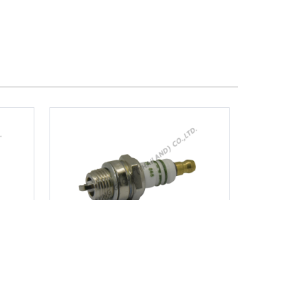
์ท
หัวเทียน WS7F