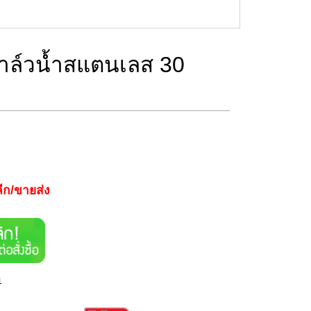
าล์วน้ำสแตนเลส 30
ีก/ขายส่ง
า