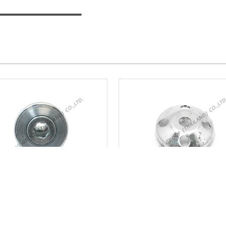
กับใบมีด 6T / 9T /
ฝาครอบเขี้ยวสตาร
10T / 11T
G45L / UT31