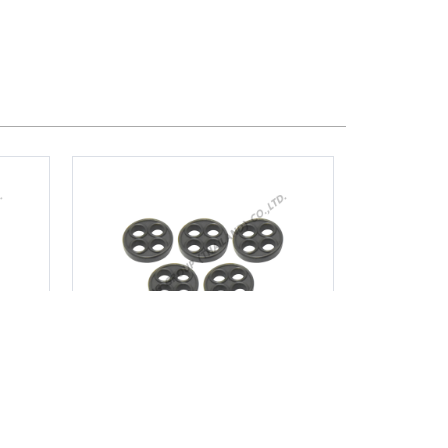
ซีลก๊อกน้ำมัน G200 /
GX160