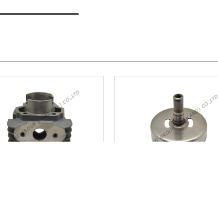
เสื้อสูบ ET950
ถ้วยครัช CG305