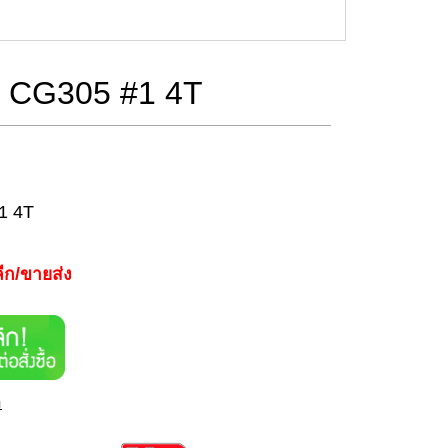
ช CG305 #1 4T
#1 4T
ีก/ขายส่ง
า