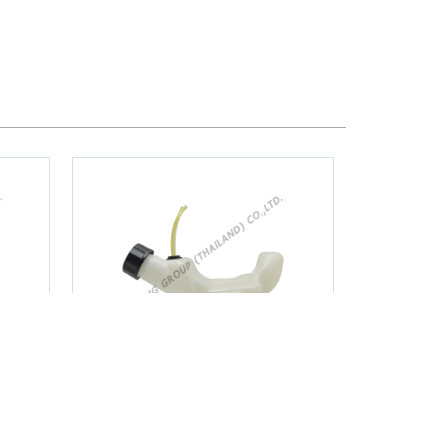
ถังน้ำมัน+ยางอุดครบชุด
EC035