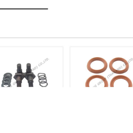
ตครัช TD40 / UT31 /
ซีลตัว V
CG328 / GX35