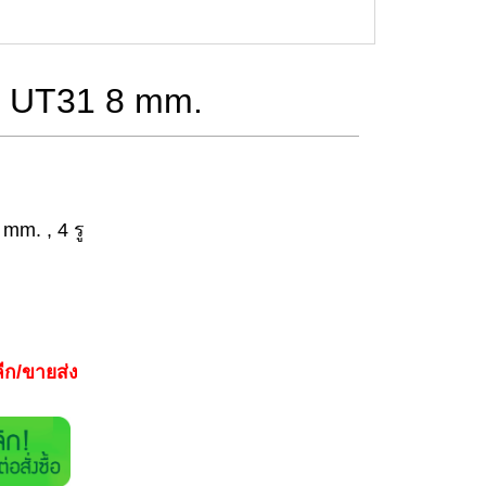
ช UT31 8 mm.
 mm. , 4 รู
ีก/ขายส่ง