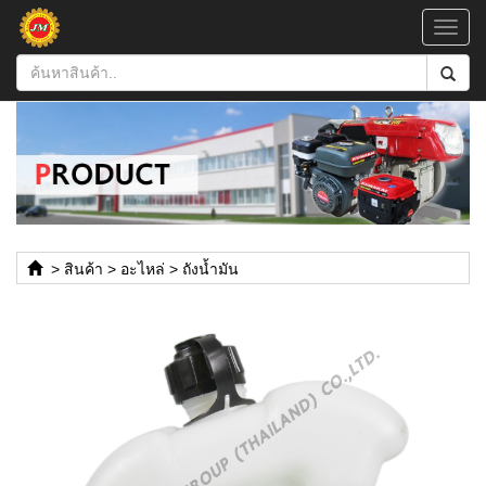
Toggl
navig
>
สินค้า
>
อะไหล่
>
ถังน้ำมัน