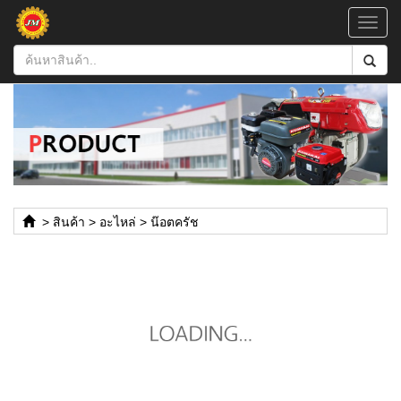
Toggl
navig
>
สินค้า
>
อะไหล่
>
น๊อตครัช