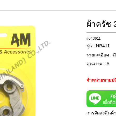
ผ้าครัช 
#043611
รุ่น : NB411
รายละเอียด : ม
คุณภาพ : A
จำหน่ายขายปล
การจัดส่งสินค้