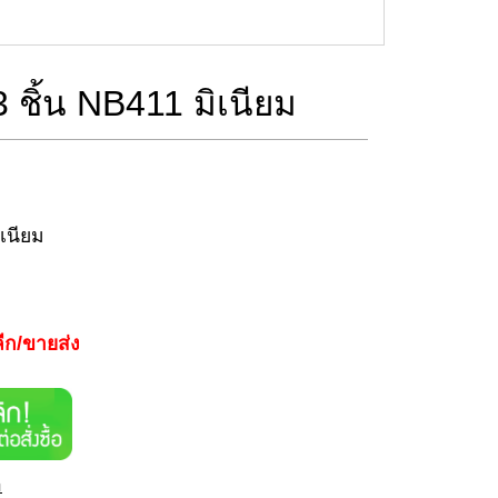
3 ชิ้น NB411 มิเนียม
ิเนียม
ีก/ขายส่ง
า