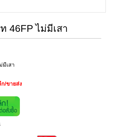
์ท 46FP ไม่มีเสา
ม่มีเสา
ีก/ขายส่ง
า