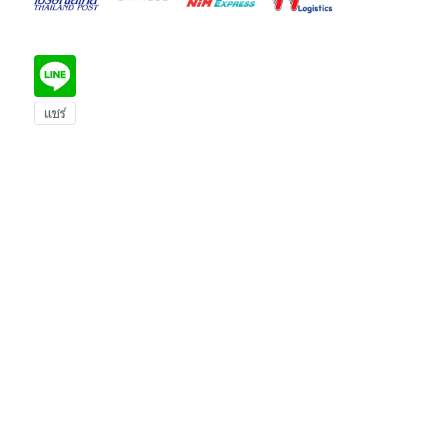
สินค้าอื่นๆที่คุณอาจสนใจ
คอยล์ทองขาว
สปริงวาล์ว 186
คอยล์ CDI
ปะเก็น CG328
KT18
CG305 /
CG328 / TL40