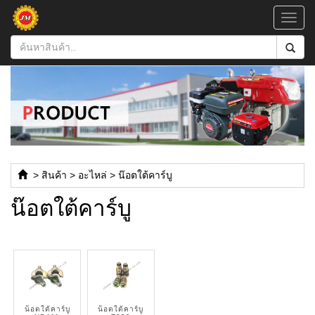
Toggl
navig
>
สินค้า
>
อะไหล่
>
น๊อตใต้คาร์บู
น๊อตใต้คาร์บู
น็อตใต้คาร์บู
น็อตใต้คาร์บู