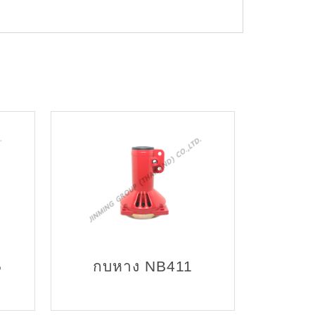
5
กบหาง NB411